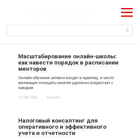
Перейти
Удаленка Клуб
к
Финансовая свобода онлайн
контенту
Поиск:
Масштабирование онлайн-школы:
как навести порядок в расписании
менторов
Онлайн-обучение активно входит в практику, и число
желающих посещать занятия удалённо возрастает с
каждым
07.08.2026
Разное
Налоговый консалтинг для
оперативного и эффективного
учета и отчетности