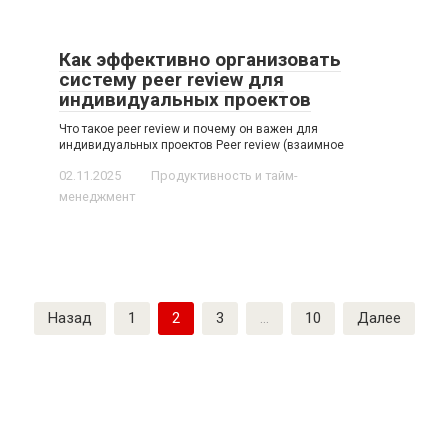
Как эффективно организовать
систему peer review для
индивидуальных проектов
Что такое peer review и почему он важен для
индивидуальных проектов Peer review (взаимное
02.11.2025
Продуктивность и тайм-
менеджмент
Пагинация
Назад
1
2
3
…
10
Далее
записей