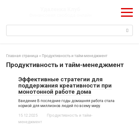
Перейти
Удаленка Клуб
к
Финансовая свобода онлайн
контенту
Поиск:
Главная страница
»
Продуктивность и тайм-менеджмент
Продуктивность и тайм-менеджмент
Эффективные стратегии для
поддержания креативности при
монотонной работе дома
Введение В последние годы домашняя работа стала
нормой для миллионов людей по всему миру.
15.12.2025
Продуктивность и тайм-
менеджмент