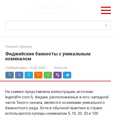
Перейти
Удаленка Клуб
к
Финансовая свобода онлайн
контенту
Поиск:
Главная страница
Фиджийские банкноты с уникальным
номиналом
Опубликовано:
16.02.2026
Новости
На снимке представлена иллюстрация, источник:
legendfm.com.fj. Фиджи, расположенные в юго-западной
части Тихого океана, являются хозяевами уникального
банкнотного ряда. Хотя в обычной практике в стране
используются купюры номиналом 5, 10, 20, 50 и 100