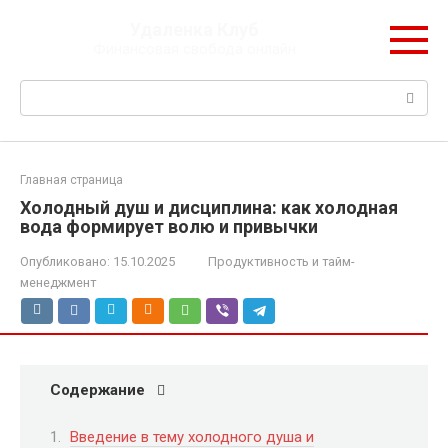
Перейти
Удаленка Клуб
к
Финансовая свобода онлайн
контенту
Поиск:
Главная страница
Холодный душ и дисциплина: как холодная
вода формирует волю и привычки
Опубликовано:
15.10.2025
Продуктивность и тайм-
менеджмент
Содержание
Введение в тему холодного душа и