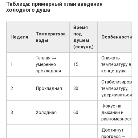
Таблица: примерный план введения
холодного душа
Время
Температура
под
Неделя
Особенности
воды
душем
(секунд)
Теплая →
Снижать
1
умеренно
15
температуру в
прохладная
конце душа
Стабилизироват
2
Прохладная
30
температуру,
удерживаться
Фокус на
3
Холодная
60
дыхании и
равномерности
Достигнут
прогресс —