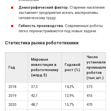
Демографический фактор.
Старение населения
заставляет предприятия искать альтернативы
человеческому труду.
Гибкость производства.
Современные роботы
легко перенастраиваются под новые задачи.
Статистика рынка робототехники
Число
Мировые
установленн
инвестиции в
Годовой
Год
промышленн
робототехнику
рост (%)
роботов
(млрд $)
(тыс.шт.)
2018
37,3
14,2%
373
2019
42,1
12,9%
416
2020
48,7
15,7%
470