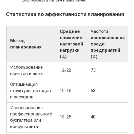
реагировать на эти изменения.
Статистика по эффективности планирования
Среднее
Частота
снижение
использования
Метод
налоговой
среди
планирования
нагрузки
предприятий
(%)
(%)
Использование
12-20
75
вычетов и льгот
Оптимизация
структуры доходов
10-15
63
и расходов
Использование
профессионального
18-25
40
бухгалтера или
консультанта