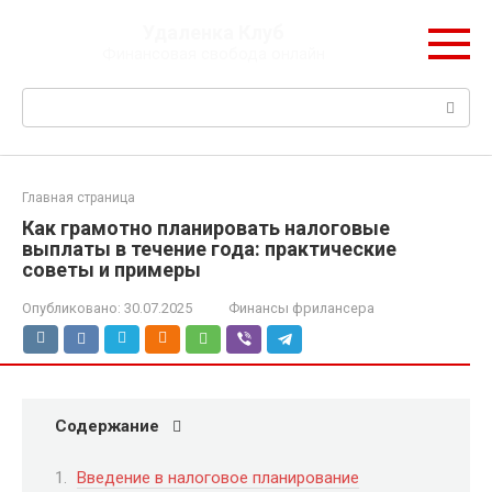
Перейти
Удаленка Клуб
к
Финансовая свобода онлайн
контенту
Поиск:
Главная страница
Как грамотно планировать налоговые
выплаты в течение года: практические
советы и примеры
Опубликовано:
30.07.2025
Финансы фрилансера
Содержание
Введение в налоговое планирование