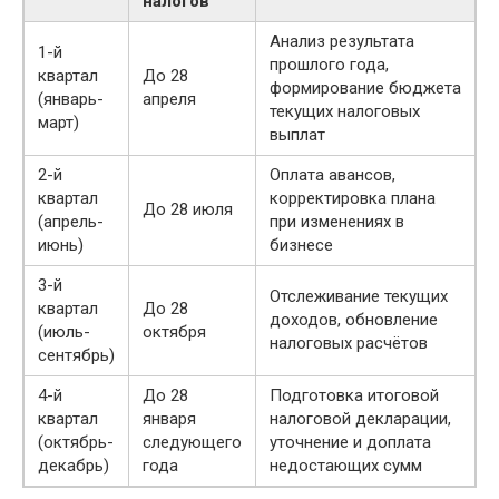
налогов
Анализ результата
1-й
прошлого года,
квартал
До 28
формирование бюджета
(январь-
апреля
текущих налоговых
март)
выплат
2-й
Оплата авансов,
квартал
корректировка плана
До 28 июля
(апрель-
при изменениях в
июнь)
бизнесе
3-й
Отслеживание текущих
квартал
До 28
доходов, обновление
(июль-
октября
налоговых расчётов
сентябрь)
4-й
До 28
Подготовка итоговой
квартал
января
налоговой декларации,
(октябрь-
следующего
уточнение и доплата
декабрь)
года
недостающих сумм