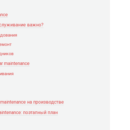
ance
бслуживание важно?
удования
ремонт
дников
r maintenance
ивания
maintenance на производстве
aintenance: поэтапный план