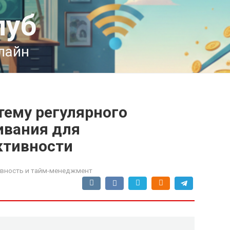
луб
лайн
тему регулярного
ивания для
ктивности
вность и тайм-менеджмент