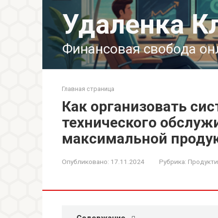
Перейти
Удаленка К
к
контенту
Финансовая свобода он
Главная страница
Как организовать сис
технического обслуж
максимальной проду
Опубликовано:
17.11.2024
Рубрика:
Продукти