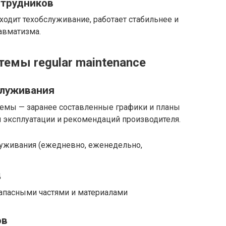
отрудников
ходит техобслуживание, работает стабильнее и
равматизма.
емы regular maintenance
служивания
емы — заранее составленные графики и планы
и эксплуатации и рекомендаций производителя.
уживания (ежедневно, еженедельно,
ц
апасными частями и материалами
ов