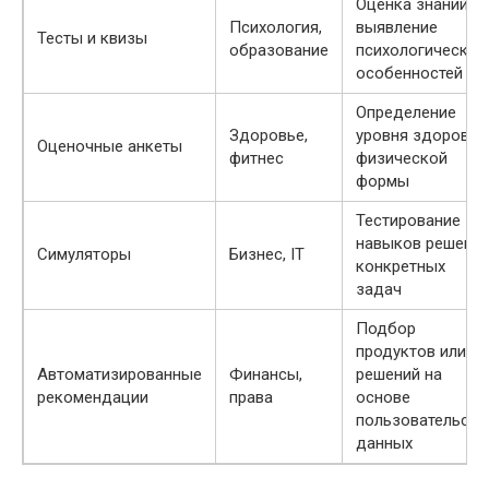
Оценка знаний,
Психология,
выявление
Тесты и квизы
образование
психологических
особенностей
Определение
Здоровье,
уровня здоровья
Оценочные анкеты
фитнес
физической
формы
Тестирование
навыков решени
Симуляторы
Бизнес, IT
конкретных
задач
Подбор
продуктов или
Автоматизированные
Финансы,
решений на
рекомендации
права
основе
пользовательски
данных