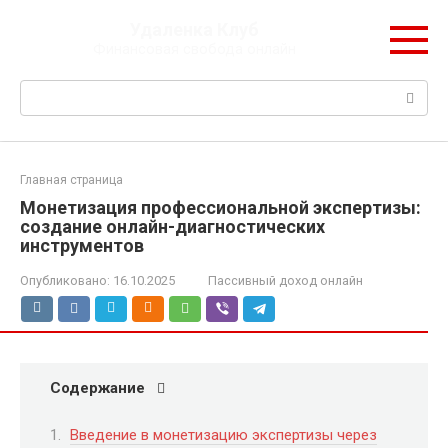
Перейти
Удаленка Клуб
к
Финансовая свобода онлайн
контенту
Поиск:
Главная страница
Монетизация профессиональной экспертизы:
создание онлайн-диагностических
инструментов
Опубликовано:
16.10.2025
Пассивный доход онлайн
Содержание
Введение в монетизацию экспертизы через