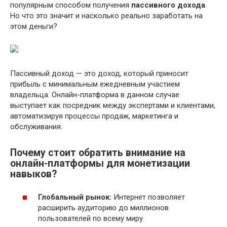
популярным способом получения
пассивного дохода
.
Но что это значит и насколько реально заработать на
этом деньги?
Пассивный доход — это доход, который приносит
прибыль с минимальным ежедневным участием
владельца. Онлайн-платформа в данном случае
выступает как посредник между экспертами и клиентами,
автоматизируя процессы продаж, маркетинга и
обслуживания.
Почему стоит обратить внимание на
онлайн-платформы для монетизации
навыков?
Глобальный рынок:
Интернет позволяет
расширить аудиторию до миллионов
пользователей по всему миру.