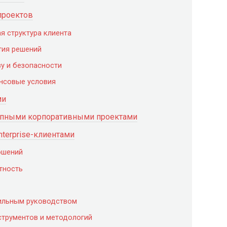
проектов
я структура клиента
тия решений
ву и безопасности
нсовые условия
ми
рупными корпоративными проектами
nterprise-клиентами
ошений
тность
ильным руководством
трументов и методологий