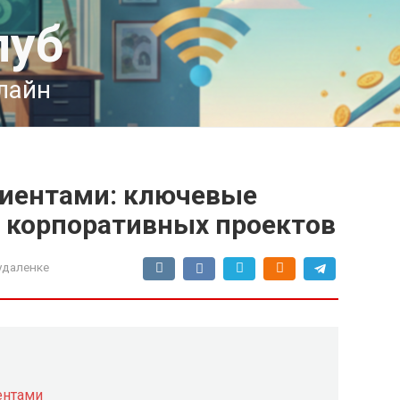
луб
лайн
клиентами: ключевые
 корпоративных проектов
удаленке
иентами