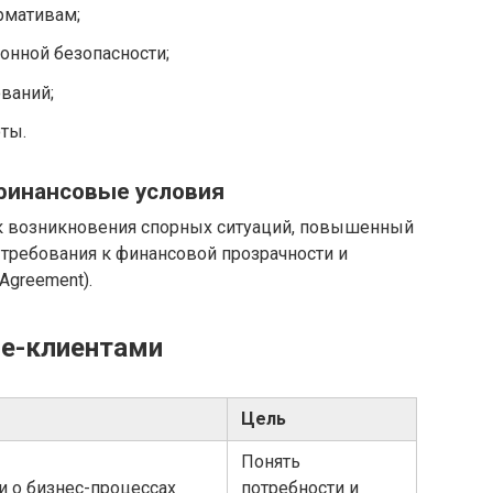
рмативам;
нной безопасности;
ваний;
ты.
финансовые условия
ск возникновения спорных ситуаций, повышенный
 требования к финансовой прозрачности и
Agreement).
se-клиентами
Цель
Понять
 о бизнес-процессах
потребности и