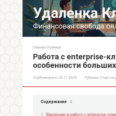
Перейти
Удаленка К
к
контенту
Финансовая свобода он
Главная страница
Работа с enterprise-
особенности больших
Опубликовано:
23.11.2025
Рубрика:
Старт на 
Содержание
Введение в работу с enterprise-кл