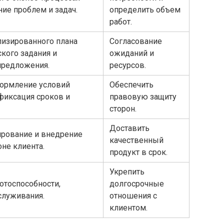
ние проблем и задач.
определить объем
работ.
лизированного плана
Согласование
ского задания и
ожиданий и
предложения.
ресурсов.
ормление условий
Обеспечить
 фиксация сроков и
правовую защиту
сторон.
Доставить
тирование и внедрение
качественный
не клиента.
продукт в срок.
Укрепить
отоспособности,
долгосрочные
служивания.
отношения с
клиентом.