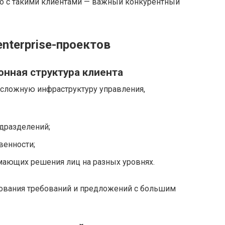
о с такими клиентами — важный конкурентный
nterprise-проектов
онная структура клиента
 сложную инфраструктуру управления,
дразделений;
венности;
мающих решения лиц на разных уровнях.
сования требований и предложений с большим