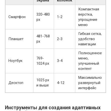
экрана
колонок
Компактная
320-480
верстка,
Смартфон
1-2
px
упрощение
меню
Гибкая сетка,
481-768
Планшет
2-3
удобство
px
навигации
Полноценное
769-
меню,
Ноутбук
3-4
1024 px
улучшенный
контент
Максимально
1025 px
Десктоп
4-12
развернутый
и выше
интерфейс
Инструменты для создания адаптивных