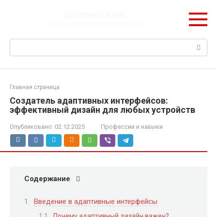
Перейти
Удаленка Клуб
к
Финансовая свобода онлайн
контенту
Поиск:
Главная страница
Создатель адаптивных интерфейсов:
эффективный дизайн для любых устройств
Опубликовано:
02.12.2025
Профессии и навыки
Содержание
Введение в адаптивные интерфейсы
Почему адаптивный дизайн важен?