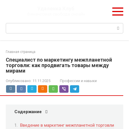
Перейти
Удаленка Клуб
к
Финансовая свобода онлайн
контенту
Поиск:
Главная страница
Специалист по маркетингу межпланетной
торговли: как продвигать товары между
мирами
Опубликовано:
11.11.2025
Профессии и навыки
Содержание
Введение в маркетинг межпланетной торговли