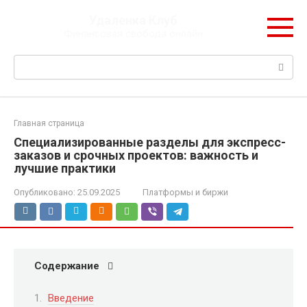
Перейти
Удаленка Клуб
к
Финансовая свобода онлайн
контенту
Поиск:
Главная страница
Специализированные разделы для экспресс-
заказов и срочных проектов: важность и
лучшие практики
Опубликовано:
25.09.2025
Платформы и биржи
Содержание
Введение