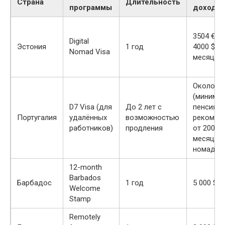
Страна
Длительность
программы
доход
3504 € (
Digital
Эстония
1 год
4000 $) в
Nomad Visa
месяц
Около 87
(минима
D7 Visa (для
До 2 лет с
пенсия),
Португалия
удалённых
возможностью
рекомен
работников)
продления
от 2000 €
месяц д
номадов
12-month
Barbados
Барбадос
1 год
5 000 $ 
Welcome
Stamp
Remotely