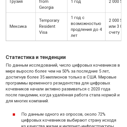
Грузия
from
1 год
2 000 $ 
Georgia
1 год с
Temporary
2 000 $ 
возможностью
Мексика
Resident
или 3 000
продления до 4
Visa
счету
лет
Статистика и тенденции
По данным исследований, число цифровых кочевников в
мире выросло более чем на 50% за последние 5 лет,
достигнув более 35 миллионов только в США. Мировые
программы временного резидентства для цифровых
кочевников начали активно развиваться с 2020 года
после пандемии, когда удалённая работа стала нормой и
для многих компаний.
По данным одного из опросов, около 72%
цифровых кочевников выбирают страну исходя
из качества жизни и интернет-инфраструктуры.