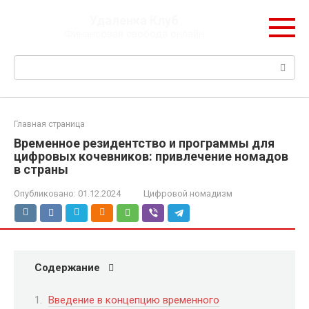
Перейти
Удаленка Клуб
к
Финансовая свобода онлайн
контенту
Поиск:
Главная страница
Временное резидентство и программы для
цифровых кочевников: привлечение номадов
в страны
Опубликовано:
01.12.2024
Цифровой номадизм
Содержание
Введение в концепцию временного